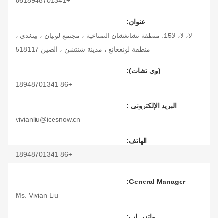
+8618948701341
عنوان:
لا، لا، لا15، منطقة تشانغشان الصناعية ، مجتمع لوليان ، بينغدي ،
منطقة لونغغانغ ، مدينة شنتشن ، الصين 518117
(وي تشات):
+86 18948701341
البريد الإلكتروني :
vivianliu@icesnow.cn
الهاتف:
+86 18948701341
سكايب:
General Manager:
+86 18948701341
Ms. Vivian Liu
واتس اب: