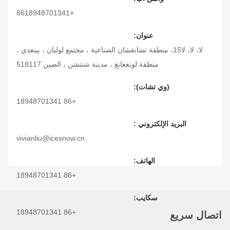
+8618948701341
عنوان:
لا، لا، لا15، منطقة تشانغشان الصناعية ، مجتمع لوليان ، بينغدي ،
منطقة لونغغانغ ، مدينة شنتشن ، الصين 518117
(وي تشات):
+86 18948701341
البريد الإلكتروني :
vivianliu@icesnow.cn
الهاتف:
+86 18948701341
سكايب:
+86 18948701341
اتصال سريع