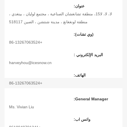
عنوان:
لا، لا، لا15، منطقة تشانغشان الصناعية ، مجتمع لوليان ، بينغدي ،
منطقة لونغغانغ ، مدينة شنتشن ، الصين 518117
(وي تشات):
+86-13267063524
البريد الإلكتروني :
harveyhou@icesnow.cn
الهاتف:
+86-13267063524
سكايب:
General Manager:
harveyhou@icesnow.cn
Ms. Vivian Liu
واتس اب: