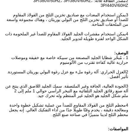
2مصدر الطاقة للآلة: 3P/380V/50HZ، 3P/380V/60HZ،
3P/440V/60HZ
3يمكن استخدام المعدات مع صناديق تخزين الثلج من الفولاذ المقاوم
للصدأ أو صناديق تخزين الثلج من البولي يوريثان ، وهناك مجموعة واسعة
من الملحقات المتاحة.
4يمكن استخدام مقشرات الجليد الفولاذ المقاوم للصدأ غير الملحومة ذات
الشكل الواحد لفترة طويلة لتدوير الجليد.
الوصف:
1 ، مُبخّر شظايا الجليد المصنعة من سبيكة خاصة مع خفيفة وموصلات
حرارية عالية كفاءة تقترب من الألومنيوم
2العزل الحراري: آلة رغوة ملء مع عزل رغوة البولي يوريثان المستوردة.
تأثير أفضل.
3الجودة العالية، الجافة وغير الملتصقة. سمك الجليد اللاصق الذي ينتج عن
آلة صنع رقائق الجليد التلقائية مع التبخر الرأسي حوالي 1 ملم إلى 2
ملم.شكل الجليد هو الجليد غير المنتظم وله تحرك جيد.
4محطم الثلج من الفولاذ المقاوم للصدأ من عملية تشكيل خطوة واحدة
ومعالجة دقيقة ، يخدم وقتًا طويلًا جدًا من أداء التفكيك العالي. إنه يجعل
محطم الثلج لدينا متميزًا في صناعة صنع الثلج.
المواصفات: