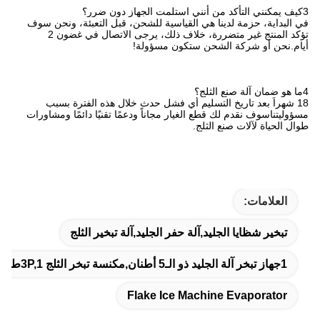
3كيف يمكنني التأكد من أنني استلمت الجهاز دون ضرر؟
في البداية، حزمة لدينا هي القياسية للشحن، قبل التعبئة، ونحن سوف
تؤكد المنتج غير متضررة، خلاف ذلك، يرجى الاتصال في غضون 2
أيام.نحن أو شركة الشحن ستكون مسؤولة!
4ما هو ضمان آلة صنع الثلج؟
18 شهراً بعد تاريخ التسليم أي فشل حدث خلال هذه الفترة بسبب
مسؤوليتناسوف نقدم لك قطع الغيار مجاناً ودعمًا تقنيًا دائمًا ومشاورات
طوال الحياة لآلات صنع الثلج.
العلامات:
تبخير شظايا الجليد,آلة حفر الجليد,آلة تبخير الثلج
1جهاز تبخر آلة الجليد ذو الـ5 أطنان,مكنسة تبخر الثلج 3P,1طبل التبخير بقيمة 5 طن
Flake Ice Machine Evaporator