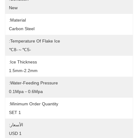
New
Material:
Carbon Steel
Temperature Of Flake Ice:
-5℃～-8℃
Ice Thickness:
1.5mm-2.2mm
Water-Feeding Pressure:
0.1Mpa－0.6Mpa
Minimum Order Quantity:
1 SET
الأسعار:
1 USD