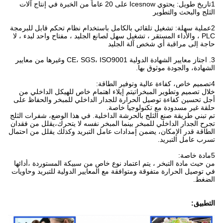
1تاريخ طويل: يحتوي Icesnow على 20 عاماً من الخبرة في إنتاج آلات
الثلج والبحث والتطوير
2عملية سهلة: تشغيل تلقائي بالكامل باستخدام نظام تحكم قابل للبرمجة
PLC ، والأداء المستقر ، تشغيل سهل لصانع الجليد ، مفتاح واحد لبدء ، لا
حاجة إلى مراقبة أي شخص آلة الجليد
3. اجتاز معايير الشهادة الدولية CE، SGS، ISO9001 وغيرها من معايير
الشهادة، والجودة موثوق بها.
4تصميم خاص، كفاءة عالية وتوفير الطاقة:
خلال تصميم وتطوير المبخراتيتم إيلاء اهتمام خاص للهيكل الداخلي من
أجل تحسين كفاءة توصيل الحرارة للجدار الداخلي للمبخر والحفاظ على
حلقة غير مسدودة مع تكنولوجيا خاصة.
تم تبني طريقة صنع الثلج بالحرشة الداخلية. في هذا الوضع، شفرات الثلج
تجرح الجدار الداخلي للمبخر بينما المبخر نفسه لا يتحرك،يقلل من فقدان
الطاقة قدر الإمكان، يضمن إمدادات عامل التبريد وكذلك يقلل من احتمال
تسرب عامل التبريد.
5مادة خاصة:
من حيث مادة التبخر ، يتم اعتماد نوع خاص من سبيكة المستوردة ،أدائها
في توصيل الحرارة متفوقة ومتوافقة مع المعايير الدولية للتبريد وحاويات
الضغط.
التطبيق: