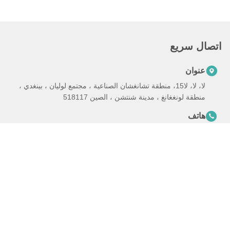
اتصال سريع
عنوان
لا، لا، لا15، منطقة تشانغشان الصناعية ، مجتمع لوليان ، بينغدي ،
منطقة لونغغانغ ، مدينة شنتشن ، الصين 518117
هاتف
+86-132-6706-3524
بريد إلكتروني
harveyhou@icesnow.cn
سياسة الخصوصية
|
خريطة الموقع
| الصين جودة جيدة آلة صنع شرائح