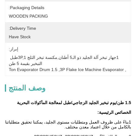
Packaging Details:
WOODEN PACKING
Delivery Time:
Have Stock
إبراز:
1جهاز تبخر آلة الجليد ذو الـ5 أطنان,مكنسة تبخر الثلج 3P,1طبل 
التبخير بقيمة 5 طن
1.5 Ton Evaporator Drum
, 
3P Flake Ice Machine Evaporator
, 
وصف المنتج
1.5 طن/يوم تبخير الجليد الزجاجي/طبل لمعالجة المأكولات البحرية
الخصائص الرئيسية:
1بناءً على ظروف العمل ومتطلبات مستوى الجليد، يمكننا تحقيق متطلباتنا
بالكامل من خلال اعتماد معدن مختلف.