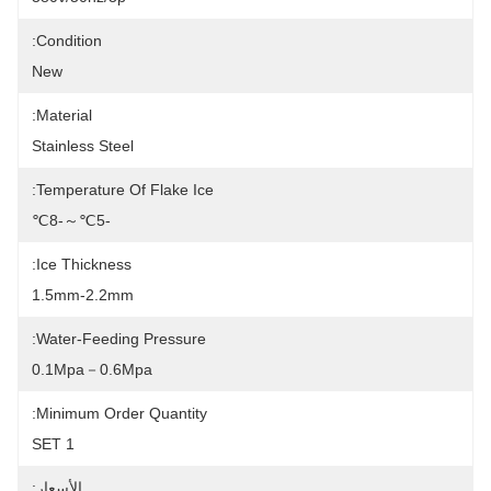
Condition:
New
Material:
Stainless Steel
Temperature Of Flake Ice:
-5℃～-8℃
Ice Thickness:
1.5mm-2.2mm
Water-Feeding Pressure:
0.1Mpa－0.6Mpa
Minimum Order Quantity:
1 SET
الأسعار: