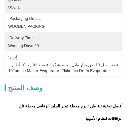
1 USD
Packaging Details:
WOODEN PACKING
Delivery Time:
20 Working Days
إبراز:
تبخير طبل 10 طن,بخار طبل الجليد,مُبخّر آلة صنع الثلج بـ 10 أطنان
, 
10Ton Ice Maker Evaporator
, 
Flake Ice Drum Evaporator
وصف المنتج
أفضل نوعية 10 طن / يوم محطة تبخر الجليد الزقاقي محطة ثلج
الزقاقات لنظام الأمونيا