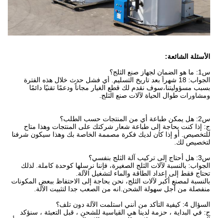
الأسئلة الشائعة:
س1: ما هو الضمان لجهاز صنع الثلج؟
الجواب: 18 شهراً بعد تاريخ التسليم. أي فشل حدث خلال هذه الفترة
بسبب مسؤوليتنا،سوف نقدم لك قطع الغيار مجاناً ودعمًا تقنيًا دائمًا
ومشاورات طوال الحياة لآلات صنع الثلج.
س2: هل يمكن طباعة أي من المنتجات حسب الطلب؟
ج: إذا كنت بحاجة إلى طباعة شعار شركتك على المنتجات وهذا متاح
للتخصيص. أو إذا كان لديك فكرة مصممة الخاصة بك وهذا سيكون شرفنا
لتخصيص لك.
س3: هل أحتاج إلى تركيب آلة الثلج بنفسي؟
الجواب: بالنسبة لآلات الثلج الصغيرة، فإننا نرسلها كوحدة كاملة. لذلك
تحتاج فقط إلى إعداد الطاقة والماء لتشغيل الآلة.
بالنسبة لمصنع أكبر لآلات الثلج، نحن بحاجة إلى الاحتفاظ ببعض المكونات
منفصلة من أجل سهولة الشحن.انه من الصعب جدا لتثبيت الآلة.
السؤال 4: كيفية التأكد من أنني استلمت الآلة دون تلف؟
ج: في البداية ، حزمة لدينا هي القياسية للشحن ، قبل التعبئة ، سنؤكد