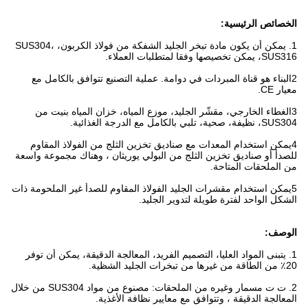
الخصائص الرئيسية:
1. يمكن أن يكون مادة تبخر الجليد الشفكة من فولاذ الكربون، SUS304،
SUS316، يمكن تخصيصها وفقا لمتطلبات العملاء.
2البناء هو قناة المبردات في دوامة. عملية التصنيع تتوافق بالكامل مع
معيار CE.
3الغطاء الخارجي، مقشّر الجليد، موزع المياه، خزان المياه بنيت من
SUS304، نظيفة، صحية، تلبي بالكامل مع الدرجة الغذائية.
4يمكن استخدام المعدات مع صناديق تخزين الثلج من الفولاذ المقاوم
للصدأ أو صناديق تخزين الثلج من البولي يوريثان ، وهناك مجموعة واسعة
من الملحقات المتاحة.
5يمكن استخدام مقشرات الجليد الفولاذ المقاوم للصدأ غير الملحومة ذات
الشكل الواحد لفترة طويلة لتدوير الجليد.
الوصف:
1. يتبنى المواد العليا، التصميم الفريد، المعالجة الدقيقة، يمكن أن توفر
20٪ من الطاقة من غيرها من تبخرات الجليد الشظية.
2. ت ت مسمار وغيره من الملحقات: مصنوع من مواد SUS304 من خلال
المعالجة الدقيقة ، وتتوافق مع معايير نظافة الأغذية.