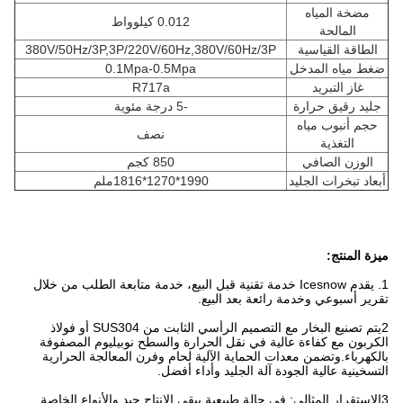
مضخة المياه
0.012 كيلوواط
المالحة
الطاقة القياسية
380V/50Hz/3P,3P/220V/60Hz,380V/60Hz/3P
ضغط مياه المدخل
0.1Mpa-0.5Mpa
غاز التبريد
R717a
جليد رقيق حرارة
-5 درجة مئوية
حجم أنبوب مياه
نصف
التغذية
الوزن الصافي
850 كجم
أبعاد تبخرات الجليد
1990*1270*1816ملم
ميزة المنتج:
1. يقدم Icesnow خدمة تقنية قبل البيع، خدمة متابعة الطلب من خلال
تقرير أسبوعي وخدمة رائعة بعد البيع.
2يتم تصنيع البخار مع التصميم الرأسي الثابت من SUS304 أو فولاذ
الكربون مع كفاءة عالية في نقل الحرارة والسطح نوبيليوم المصفوفة
بالكهرباء.وتضمن معدات الحماية الآلية لحام وفرن المعالجة الحرارية
التسخينية عالية الجودة آلة الجليد وأداء أفضل.
3الاستقرار المثالي: في حالة طبيعية يبقى الإنتاج جيد والأنواع الخاصة