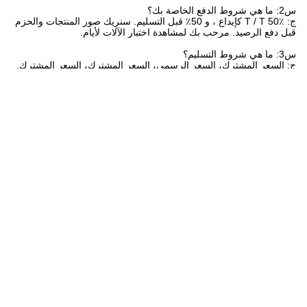
س2: ما هي شروط الدفع الخاصة بك؟
ج: T / T 50٪ كإيداع ، و 50٪ قبل التسليم. سنريك صور المنتجات والحزم
قبل دفع الرصيد. مرحب بك لمشاهدة اختبار الآلات لأيام.
س3: ما هي شروط التسليم؟
ج: السعر المشترك، السعر الرسمي، السعر المشترك، السعر المشترك.
هل يمكنك أن تنتج وفقا للعينات؟
ج: لا، جميع الآلات مخصصة وفقاً لقياس حجم الثلج في إمدادات الطاقة.
نحن لا نقدم عينة.
العلامات:
آلة صناعة كتلة الثلج التجارية,آلة كتل الثلج الصناعية,صانع كتلة ث
آلة الثلج ذات الكتل المقطوعة ذات التبريد المباشر,آلة التبريد المباشر 5 طن,صانع كتلة ثلج صنا
Commercial Ice Block Maker