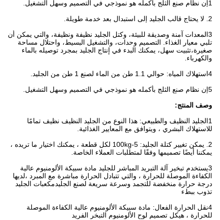
1إن نظام صنع الثلج بأكمله هو نموذجي في التصميم وسهل التشغيل.
2. لا يحتاج قالب الجليد إلى استبدال بعد خدمة طويلة.
3المعدات آمنة وصديقة للبيئة، وكتل الجليد نظيفة ونظيفة، والتي يمكن أن
تلبي معيار الغذاء. التصميم وحدات، والتشغيل البسيط، واحتلال مساحة
صغيرة،تثبيت سهل، يمكنك البدء في إنتاج الجليد بمجرد توصيله بالماء
والكهرباء.
4استهلاك المياه: حوالي 1.1 طن من الماء لصنع 1 طن من الجليد.
5إن نظام صنع الثلج بأكمله هو نموذجي في التصميم وسهل التشغيل.
وصف المنتج:
1الجليد النظيف والطبيعي: هذا النوع من الجليد النظيف نظيف تمامًا
للاستهلاك البشري ، ويتوافق مع المعايير الغذائية.
2. يمكن تغيير كتلة الجليد: 5-100kg لكل قطعة ، يمكنك اختيار ما تريده ،
يمكننا أيضًا تصميمها وفقًا لمتطلبات العملاء الخاصة.
3يستخدم تبخير آلة التبريد المباشر للجليد مادة سبيكة الألومنيوم عالية
الكفاءة الموصلة للحرارة ، والتي تتبادل الحرارة مباشرة مع المبرد ،لديها
درجة حرارة منخفضة للتجمد وسرعة سريعة لصنع الجليدمكعبات الجليد
تذوب ببطء
4نقل الحرارة الفعال: مادة سبيكة الألومنيوم عالية الكفاءة الموصلة
للحرارة ، هيكل تصميم لوح الألومنيوم التبخر الفريد