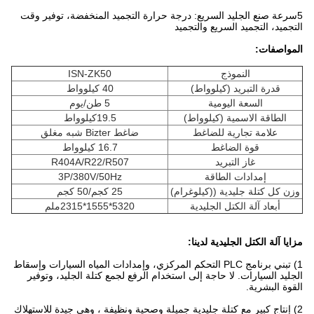
5سرعة صنع الجليد السريع: درجة حرارة التجميد المنخفضة، توفير وقت
التجميد، التجميد السريع والتجميد
المواصفات:
النموذج
ISN-ZK50
قدرة التبريد (كيلوواط)
40 كيلوواط
السعة اليومية
5 طن/يوم
الطاقة الاسمية (كيلوواط)
19.5كيلوواط
علامة تجارية للضاغط
ضاغط Bizter شبه مغلق
قوة الضاغط
16.7 كيلوواط
غاز التبريد
R404A/R22/R507
إمدادات الطاقة
3P/380V/50Hz
وزن كل كتلة جليدية ((كيلوغرام)
25 كجم/50 كجم
أبعاد آلة الكتل الجليدية
5320*1555*2315ملم
مزايا آلة الكتل الجليدية لدينا:
1) تبني برنامج PLC التحكم المركزي، وإمدادات المياه السيارات وإسقاط
الجليد السيارات. لا حاجة إلى استخدام الرفع لجمع كتلة الجليد، وتوفير
القوة البشرية.
2) إنتاج كبير مع كتلة جليدية جميلة وصحية ونظيفة ، وهي جيدة للاستهلاك