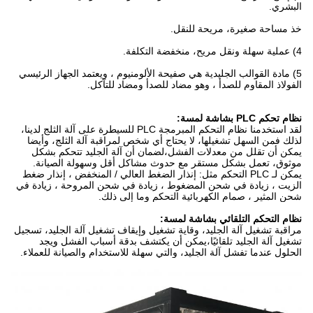
البشري.
خذ مساحة صغيرة، مريحة للنقل.
4) عملية سهلة ونقل مريح، منخفضة التكلفة.
5) مادة القوالب الجليدية هي صفيحة الألومنيوم ، ويعتمد الجهاز الرئيسي
الفولاذ المقاوم للصدأ ، وهو مضاد للصدأ ومضاد للتآكل.
نظام تحكم PLC بشاشة لمسة:
لقد استخدمنا نظام التحكم المبرمجة PLC للسيطرة على آلة الثلج لدينا،
لذلك فمن السهل تشغيلها، لا يحتاج أي شخص لمراقبة آلة الثلج، وأيضا
يمكن أن تقلل من معدلات الفشل،لضمان أن آلة الجليد تتحكم بشكل
موثوق، تعمل بشكل مستقر مع حدوث مشاكل أقل وسهولة الصيانة.
يمكن لـ PLC التحكم مثل: إنذار الضغط العالي / المنخفض ، إنذار ضغط
الزيت ، زيادة في شحن المضغوط ، زيادة في شحن المروحة ، زيادة في
شحن المثير ، صمام الكهربائية التحكم وما إلى ذلك.
نظام التحكم التلقائي بشاشة لمسة:
مراقبة تشغيل آلة الجليد، وقاية تشغيل وإيقاف تشغيل آلة الجليد، تسجيل
تشغيل آلة الجليد تلقائيًا،يمكن أن يكتشف بدقة أسباب الفشل ويجد
الحلول عندما تفشل آلة الجليد، والتي سهلة للاستخدام والصيانة للعملاء.