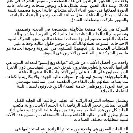
واحدة من اللاعبين الرائدين في هذه الصناعة.تم تأسيس الشركة في عام
2003، ومنذ ذلك الحين، نمت بشكل هائل، وتوفير منتجات وخدمات عالية
الجودة لعملائها في جميع أنحاء العالم.منتجاتها عالية الجودة مصممة لتلبية
متطلبات مختلف الصناعات مثل صناعة الصيد، وتجهيز المنتجات المائية،
والسوبر ماركت، وصناعات الفنادق.
الشركة هي شركة مصنعة متكاملة، متخصصة في البحث، وتصميم،
وتصنيع وبيع آلة الجليد الشظية، آلة الجليد الكتل التبريد المباشر،و آلة
مكعبات الثلجتم تصميم أنواع المعدات المختلفة التي تنتجها الشركة لتلبية
الاحتياجات المتنوعة لعملائها.التأكد من توفير حلول مثالية وفعالة تلبي
المتطلبات المحددة التي لديهمهذا المستوى من المرونة وجودة الخدمة هو
ما يميز الشركة عن المنافسين الآخرين في السوق.
واحدة من أفضل الأشياء عن شركة "غوانغدونغ إيسنو" لمعدات التبريد هي
التزامها بالبحث والتطويريفتخرون بفريق خبير من المهندسين ذوي الخبرة
الذين يعملون على البقاء على رأس الاتجاهات الحالية في الصناعة
والتكنولوجياهذا يسمح لهم بإنتاج منتجات عالية الجودة والابتكارية والكفاءة،
مما يساعد عملائهم على البقاء في المقدمة على المنافسة.مهندسي
مراقبة الجودة، وموظفي خدمة العملاء الذين يتعاونون لضمان تلبية
احتياجات العملاء.
وتشمل منتجات الشركة الرائدة آلة الجليد الزقاقية، آلة الجليد الكتل
التبريد المباشر، تبخير الجليد الزقاقية، آلة الجليد الأنابيب، وآلة مكعب
الجليد.كل من هذه العناصر مصنوعة من مواد عالية الجودة، وضمان أداء
ممتاز وطول العمر. عالية الكفاءة وسهلة الاستخدام، تم تصميم هذه الآلات
لتلبية متطلبات مختلف الصناعات.
آلة الجليد الفقري هي واحدة من منتجاتها الرائدة. يتم استخدامها في