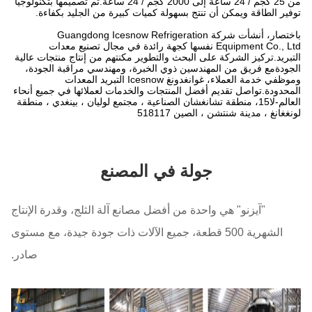
من 25 كجم / 24 ساعة إلى 2000 كجم / 24 ساعة.تم تصميمها بتكنولوجيا
توفير الطاقة ويمكن أن تنتج بسهولة كميات كبيرة من الجليد بكفاءة.
باختصار، أنشأت شركة Guangdong Icesnow Refrigeration
Equipment Co., Ltd نفسها كجهة رائدة في مجال تصنيع معدات
التبريد.تركيز الشركة على البحث والتطوير مكنتهم من إنتاج منتجات عالية
الجودةمع فريق من المهندسين ذوي الخبرة، ومهندسي مراقبة الجودة،
وموظفي خدمة العملاء، غوانغدونغ Icesnow التبريد المعدات
المحدودة.تواصل تقديم أفضل المنتجات والخدمات لعملائها في جميع أنحاء
العالم-لا15، منطقة تشانغشان الصناعية ، مجتمع لوليان ، بينغدي ، منطقة
لونغغانغ ، مدينة شنتشن ، الصين 518117
جولة في المصنع
"آيزنو" هي واحدة من أفضل مصانع آلة الثلج، وقدرة الإنتاج
الشهرية 500 قطعة، جميع الآلات ذات جودة جيدة، مع مستوى
صادر.