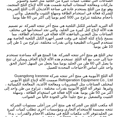
الصناعات التي تتطلب كميات كبيرة من الجليد مثل الصيد والسوبر
ماركتات ومعالجة المنتجات المائية.صُممت هذه الآلة لإنتاج الثلج المتجمد،
وهو نوع من الثلج يستخدم عادة في صناعة الأغذيةإن آلات الثلج الشريحة
للشركة فعالة في استخدام الطاقة وسهلة التثبيت والتشغيل. وتأتي
بأحجام مختلفة تتراوح من 500 كجم يومياً إلى أكثر من 60 طناً يومياً.
آلة التبريد المباشر للكتل الثلجية هي منتج آخر تنتجه الشركة. تم تصميم
هذه الآلة لإنتاج كتل كبيرة من الجليد، والتي تجد استخدامها في مختلف
الصناعات مثل التعدين،البناءهذه الآلة فعالة في استخدام الطاقة، مما
يسمح بإنتاج كتلة الجليد في وقت قصير.أجهزة الكتل الثلجية الخاصة بهم
تستخدم المبردات الطبيعية وتأتي بقدرات مختلفة، تتراوح من 1 طن إلى
10 طن يومياً.
تبخر الثلج هو منتج آخر تنتجه الشركة. هذا المنتج هو آلة مساعدة تستخدم
جنبا إلى جنب مع آلة الثلج. تستخدم هذه الآلة لإنتاج الجاف,ويمكن ان تنتج
ما يصل الى 60 طن من الجليد يوميا.مما يجعل من السهل اختيار الحق
واحد على أساس الاحتياجات المحددة للعميل.
آلة الثلج الأنبوبية هي منتج آخر تنتجه شركة Guangdong Icesnow
Refrigeration Equipment Co., Ltd.صممت الآلة لإنتاج الثلج الأنبوبي
لمختلف الصناعات مثل المشروبات ومعالجة الأغذية، المعالجة الكيميائية ،
وغيرها. تتوفر آلة الثلج الأنبوبية بقدرات مختلفة ، تتراوح من طن واحد إلى
أكثر من 50 طن يومياً. هذه الآلة فعالة في استخدام الطاقة ، وسهلة
التثبيت والتشغيل ،و تنتج جليداً عالي الجودة خالياً من الشوائب.
آلة مكعب الثلج من الشركة هي منتج آخر من أعلى مستويات الشركة
تنتجه مصممة للاستخدام التجاري،ومؤسسات أخرى تتطلب كميات كبيرة
من الجليدتتوفر آلات مكعبات الثلج في مختلف الأحجام والقدرات ، بدءاً